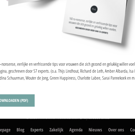
DEEL DEZE PAGINA
-nonsense, eerlijke en verfrissende tips voor vrouwen die zich gezond en gelukkig willen voe
gina, geschreven door 57 experts. (o.a. Thijs Lindhout, Richard de Leth, Amber Albarda, Isa
ina Schuurman, Wouter de Jong, Green Happiness, Charlotte Labee, Sarai Pannekoek en 
.
OWNLOADEN (PDF)
© 2026 Pink Online - Powered with
by
Medot Sites
epage
Blog
Experts
Zakelijk
Agenda
Nieuws
Over ons
Co