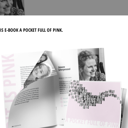
DOWNLOAD ONS 
IS E-BOOK A POCKET FULL OF PINK.
Wat kun je doen om m
ongesteld bent, hoe h
wat doe je als je ee
verminder je stress?
We vroegen meer dan 
resultaat is een comp
tips om de mooiste, g
button hieronder om 
DOWNLOAD PDF 