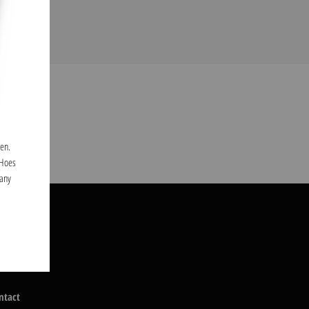
len.
 Hoes
many
ntact