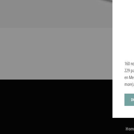
160 no
229 pa
en Med
more)
D
Hom