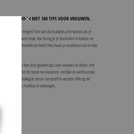
×
GRATIS E-BOOK MET 160 TIPS VOOR VROUWEN.
eer energie te krijgen? Om van die buikpijn af te komen als je
oud je je seksleven leuk, hoe breng je je hormonen in balans en
n vaginale schimmelinfectie hebt? Hoe houd je mediteren vol en hoe
55 experts om hun drie gouden tips voor vrouwen te delen. Het
leet overzicht met de beste no-nonsense, eerlijke en verfrissende
ezondste en gelukkigste versie van jezelf te worden. Klik op de
het e-book in je mailbox te ontvangen.
(GRATIS)