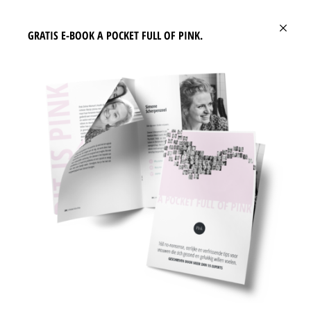
over het hoofd gezien, maar een belangrijke doodsoorzaak). Gezonde vetten helpen bij
×
het voorkomen van depressies. Gezonde vetten zorgen voor energie (veel vrouwen zijn
GRATIS E-BOOK A POCKET FULL OF PINK.
chronisch moe door een tekort aan vetten). Gezonde vetten zijn mega-belangrijk voor je
vruchtbaarheid en tijdens de zwangerschap. En, als je meer gezonde vetten eet heb je
minder behoefte om te snoepen en te snaaien.
Wees niet bang voor vetten, je hebt ze keihard nodig. Eet volop avocado's, olijfolie,
roomboter, noten en gebruik een goed omega 3-supplement om aan te vullen.
PINK FACTS
24 MEI 2020
om
06:30
Door
MARIJE JELSMA
VAGE KLACHTEN? MISSCHIEN HEB JE CANDIDA.