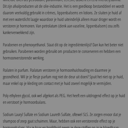
Dit zijn afvalproducten uit de olie-industrie. Het is een goedkoop bestanddeel en wordt
daarom veelvuldig gebruikt in crèmes, lippenbalsems en lotions. Ze sluiten je huid af
met een waterdicht laagje waardoor je huid uiteindelijk alleen maar droger wordt en
verstoren je hormonen. Van petrolatum (denk aan vaseline, lippenbalsem) zou zelfs
kankerverwekkend zijn.
Parabenen en phenoxyethanol. Staat dit op de ingrediëntenlijst? Dan kun het beter niet
gebruiken. Parabenen worden gebruikt om producten te conserveren en hebben een
hormoonverstorende werking.
Ftalaten in parfum. Ftalatum verstoren je hormoonhuishouding en daarmee je
gezondheid. Wil je je flesje parfum nog niet de deur uit doen? Spuit het niet op je huid,
maar enkel op je kleding om contact met je huid zoveel mogelijk te vermijden.
Poly ethyleen glycol, ook wel afgekort als PEG. Het heeft een uitdrogend effect op je huid
en verstoort je hormoonbalans.
Sodium Lauryl Sulfate en Sodium Laureth Sulfate, oftewel SLS. Ze zorgen ervoor dat je
shampoo of zeep gaat schuimen. Maar, hebben ook een verstorende effect op je
hormoonbalans. Via je haar en hoofdhuid neem je deze stoffen op in je bloedbaan.