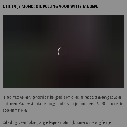
OLIE IN JE MOND: OIL PULLING VOOR WITTE TANDEN.
Je hebt vast wel eens gehoord dat het goed is om direct na het opstaan een glas water
te drinken. Maar, wist je dat het nóg gezonder is om je mond eerst 15 - 20 minuutjes te
spoelen met olie?
Oil Pulling is een makkelijke, goedkope en natuurlijk manier om te ontgiften, je