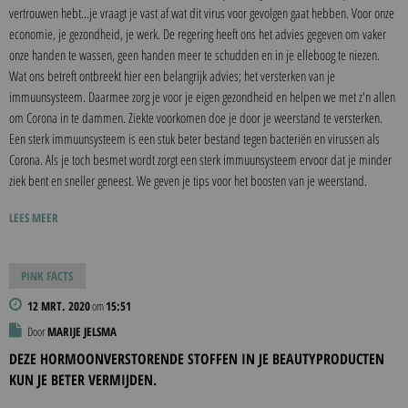
vertrouwen hebt...je vraagt je vast af wat dit virus voor gevolgen gaat hebben. Voor onze
economie, je gezondheid, je werk. De regering heeft ons het advies gegeven om vaker
onze handen te wassen, geen handen meer te schudden en in je elleboog te niezen.
Wat ons betreft ontbreekt hier een belangrijk advies; het versterken van je
immuunsysteem. Daarmee zorg je voor je eigen gezondheid en helpen we met z'n allen
om Corona in te dammen. Ziekte voorkomen doe je door je weerstand te versterken.
Een sterk immuunsysteem is een stuk beter bestand tegen bacteriën en virussen als
Corona. Als je toch besmet wordt zorgt een sterk immuunsysteem ervoor dat je minder
ziek bent en sneller geneest. We geven je tips voor het boosten van je weerstand.
LEES MEER
PINK FACTS
12 MRT. 2020
om
15:51
Door
MARIJE JELSMA
DEZE HORMOONVERSTORENDE STOFFEN IN JE BEAUTYPRODUCTEN
KUN JE BETER VERMIJDEN.