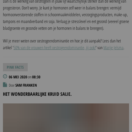
Dan is de werking van oestrogeen in jouw lijf waarschijnlijk sterker dan de werking van
progesteron. Don’t worry. Je kunt je hormonen zelf weer in balans brengen: vermijd
hormoonverstorende stoffen in schoonmaakmiddelen, verzorgingsproducten, make-up,
tampons en maandverband en soja. Verlaag je stresslevel en eet gezond (veeeel groene
bladgroente en gezonde vetten om je hormonen in balans te brengen).
Wil je meer weten over oestrogeendominantie en hoe je dit aanpakt? Lees dan het
artikel '
50% van de vrouwen heeft oestrogeendominantie, jij ook?
' van
Marije Jelsma
.
PINK FACTS
06 MEI 2020
om
08:30
Door
SAM FRANKEN
HET WONDERBAARLIJKE KRUID SALIE.