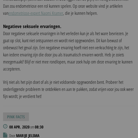
Dan zou endometriose een rol kunnen spelen. Op onze website vind je artikelen
van
endometriose-expert Naomi Kramer
, die je kunnen helpen.
Negatieve seksuele ervaringen.
Door negatieve seksuele ervaringen in het verleden kun je als het ware bevriezen. Je
gaat op slot, kunt niet ontspannen en wordt niet opgewonden. Dit kan bewust of
onbewust het geval zijn. Een negatieve ervaring hoeft niet een verkrachting te zijn, het
kan iedere ervaring zijn die door jou als traumatisch ervaren wordt. Heb je zoiets
meegemaakt? Blijf er niet mee rondlopen, maar zoek hulp om deze ervaring te kunnen
accepteren.
Vrij niet als het pijn doet of als je niet voldoende opgewonden bent. Probeer het
onderliggende probleem te ontdekken en aan te pakken, zodat vrijen voor jou ook weer
fijn wordt; je verdient het!
PINK FACTS
08 APR. 2020
om
08:30
Door
MARIJE JELSMA