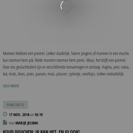
Mannen hebben een piemel. Lekker duidelijk. Stoere jongens of mannen in een macho
bui noemen hem pik. Nette mannen noemen hem penis. Maar, het blijft een piemel.
Voor ons geslachtsdeel zijn er verschillende benamingen in omloop. Vagina, yoni, vulva,
kut, muts, doos, poes, punani, muis, plasser, spleetje, voorbips. Lekker onduidelijk.
LEES MEER
PINK FACTS
17 NOV. 2018
om
10:19
Door
MARIJE JELSMA
KOUD DOUCHEN; IK KAN HET. EN JIJ OOK!