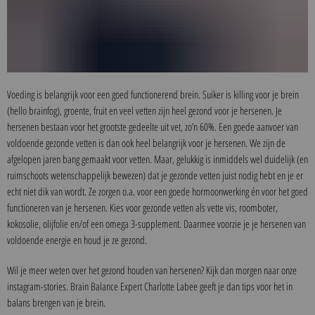
Voeding is belangrijk voor een goed functionerend brein. Suiker is killing voor je brein
(hello brainfog), groente, fruit en veel vetten zijn heel gezond voor je hersenen. Je
hersenen bestaan voor het grootste gedeelte uit vet, zo’n 60%. Een goede aanvoer van
voldoende gezonde vetten is dan ook heel belangrijk voor je hersenen. We zijn de
afgelopen jaren bang gemaakt voor vetten. Maar, gelukkig is inmiddels wel duidelijk (en
ruimschoots wetenschappelijk bewezen) dat je gezonde vetten juist nodig hebt en je er
echt niet dik van wordt. Ze zorgen o.a. voor een goede hormoonwerking én voor het goed
functioneren van je hersenen. Kies voor gezonde vetten als vette vis, roomboter,
kokosolie, olijfolie en/of een omega 3-supplement. Daarmee voorzie je je hersenen van
voldoende energie en houd je ze gezond.
Wil je meer weten over het gezond houden van hersenen? Kijk dan morgen naar onze
instagram-stories. Brain Balance Expert Charlotte Labee geeft je dan tips voor het in
balans brengen van je brein.