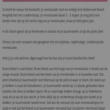
Zo heeft de natuur het bedoeld; je menstruatie start en eindigt met helderrood bloed.
Vergelijk het met cranberrysap. Je menstruatie duurt 3 - 5 dagen. Je mag best een
beetje moe zijn op de eerste dag van je menstruatie, maar je hebt geen pijn.
In dit ideale geval zijn je hormonen in balans en je baarmoeder zit op de juiste plek.
Helaas zijn veel vrouwen niet gezegend met een pijnloze, regelmatige, cranberryrode
menstruatie.
Heb jij je ook weleens afgevraagd hoe het kan dat je bruin bloedverlies hebt?
Bruin bloed is oud bloed. Bruin bloed aan het begin van je menstruatie is bloed van de
vorige maand. Bruin bloed aan het einde van je menstruatie is al maanden oud. Dat
komt doordat je baarmoeder niet helemaal op de plek zit waar ze hoort. De stand van
je bekken is vaak de boosdoener. Je baarmoeder wordt op z'n plaats gehouden door
banden die door je bekken lopen. Als je vaak hoge hakken draagt, op je linkerbeen
staat als je op de bus wacht, je kind altijd op je rechterheup draagt dan kantel je je
bekken. Je baarmoeder kantelt mee. Dat kan de oorzaak zijn voor menstruatiepijn en
zorgt er ook dat het bloed in je baarmoeder niet goed kan circuleren. Het bloed hoopt