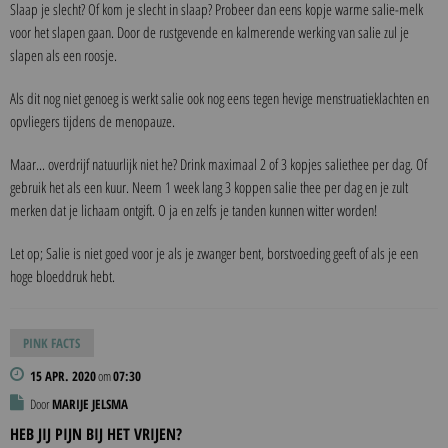
Slaap je slecht? Of kom je slecht in slaap? Probeer dan eens kopje warme salie-melk
voor het slapen gaan. Door de rustgevende en kalmerende werking van salie zul je
slapen als een roosje.
Als dit nog niet genoeg is werkt salie ook nog eens tegen hevige menstruatieklachten en
opvliegers tijdens de menopauze.
Maar... overdrijf natuurlijk niet he? Drink maximaal 2 of 3 kopjes saliethee per dag. Of
gebruik het als een kuur. Neem 1 week lang 3 koppen salie thee per dag en je zult
merken dat je lichaam ontgift. O ja en zelfs je tanden kunnen witter worden!
Let op; Salie is niet goed voor je als je zwanger bent, borstvoeding geeft of als je een
hoge bloeddruk hebt.
PINK FACTS
15 APR. 2020
om
07:30
Door
MARIJE JELSMA
HEB JIJ PIJN BIJ HET VRIJEN?