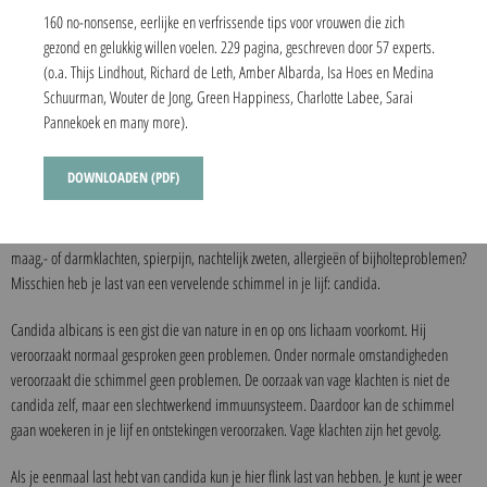
160 no-nonsense, eerlijke en verfrissende tips voor vrouwen die zich
gezond en gelukkig willen voelen. 229 pagina, geschreven door 57 experts.
(o.a. Thijs Lindhout, Richard de Leth, Amber Albarda, Isa Hoes en Medina
Schuurman, Wouter de Jong, Green Happiness, Charlotte Labee, Sarai
Pannekoek en many more).
DOWNLOADEN (PDF)
Heb je ooit een vaginale schimmelinfectie gehad, een schimmelnagel of
antibioticakuren en voel je je nu erg moe? Ben je vaak verkouden, heb je last van
maag,- of darmklachten, spierpijn, nachtelijk zweten, allergieën of bijholteproblemen?
Misschien heb je last van een vervelende schimmel in je lijf: candida.
Candida albicans is een gist die van nature in en op ons lichaam voorkomt. Hij
veroorzaakt normaal gesproken geen problemen. Onder normale omstandigheden
veroorzaakt die schimmel geen problemen. De oorzaak van vage klachten is niet de
candida zelf, maar een slechtwerkend immuunsysteem. Daardoor kan de schimmel
gaan woekeren in je lijf en ontstekingen veroorzaken. Vage klachten zijn het gevolg.
Als je eenmaal last hebt van candida kun je hier flink last van hebben. Je kunt je weer