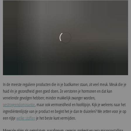
In de meeste reguliere producten die in je badkamer staan, zit veel meuk. Meuk die je
huid én je gezondheid geen goed doen. Ze verstoren je hormonen en dat kan
vervelende gevolgen hebben; minder makkelijk zwanger worden,
oestrogeendominantie
, maar ook vermoeidheid en hoofdpijn. Kijk je weleens naar het
ingrediëntenlijstje van je product en begint het je dan te duizelen? We zetten voor je op
een rijtje
welke stoffen
je het beste kunt vermijden.
Minerale oliën als petrolatum, parafinnum, ceresin, ozokerit en cera microcrystallina.