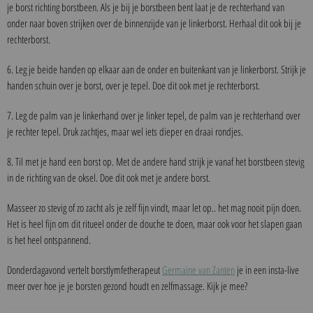
je borst richting borstbeen. Als je bij je borstbeen bent laat je de rechterhand van
onder naar boven strijken over de binnenzijde van je linkerborst. Herhaal dit ook bij je
rechterborst.
6. Leg je beide handen op elkaar aan de onder en buitenkant van je linkerborst. Strijk je
handen schuin over je borst, over je tepel. Doe dit ook met je rechterborst.
7. Leg de palm van je linkerhand over je linker tepel, de palm van je rechterhand over
je rechter tepel. Druk zachtjes, maar wel iets dieper en draai rondjes.
8. Til met je hand een borst op. Met de andere hand strijk je vanaf het borstbeen stevig
in de richting van de oksel. Doe dit ook met je andere borst.
Masseer zo stevig of zo zacht als je zelf fijn vindt, maar let op.. het mag nooit pijn doen.
Het is heel fijn om dit ritueel onder de douche te doen, maar ook voor het slapen gaan
is het heel ontspannend.
Donderdagavond vertelt borstlymfetherapeut
Germaine van Zanten
je in een insta-live
meer over hoe je je borsten gezond houdt en zelfmassage. Kijk je mee?