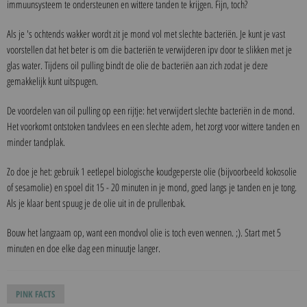
immuunsysteem te ondersteunen en wittere tanden te krijgen. Fijn, toch?
Als je 's ochtends wakker wordt zit je mond vol met slechte bacteriën. Je kunt je vast
voorstellen dat het beter is om die bacteriën te verwijderen ipv door te slikken met je
glas water. Tijdens oil pulling bindt de olie de bacteriën aan zich zodat je deze
gemakkelijk kunt uitspugen.
De voordelen van oil pulling op een rijtje: het verwijdert slechte bacteriën in de mond.
Het voorkomt ontstoken tandvlees en een slechte adem, het zorgt voor wittere tanden en
minder tandplak.
Zo doe je het: gebruik 1 eetlepel biologische koudgeperste olie (bijvoorbeeld kokosolie
of sesamolie) en spoel dit 15 - 20 minuten in je mond, goed langs je tanden en je tong.
Als je klaar bent spuug je de olie uit in de prullenbak.
Bouw het langzaam op, want een mondvol olie is toch even wennen. ;). Start met 5
minuten en doe elke dag een minuutje langer.
PINK FACTS