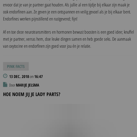
ervoor dat je van je partner gaat houden. Als jullie al een tijdje bij elkaar zijn maak je
ook endorfinen aan. Ze geven je een ontspannen en veilig gevoel als je bij elkaar bent.
Endorfines werken pijnstillend en rustgevend; fijn!
Af en toe deze neurotransmitters en hormonen bewust boosten is een goed idee; knuffel
met je partner, verras hem, doe leuke dingen samen en heb goede seks. De aanmaak
van oxytocine en endorfinen zijn goed voor jou én je relatie.
PINK FACTS
13 DEC. 2018
om
16:47
Door
MARIJE JELSMA
HOE NOEM JIJ JE LADY PARTS?