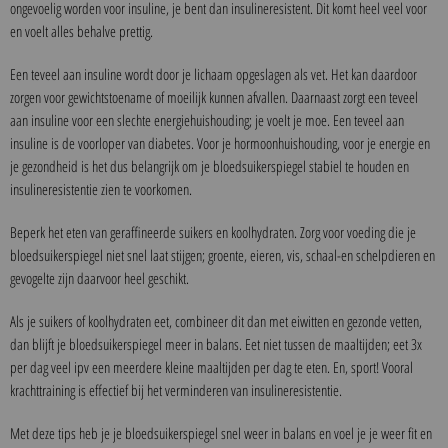
ongevoelig worden voor insuline, je bent dan insulineresistent. Dit komt heel veel voor
en voelt alles behalve prettig.
Een teveel aan insuline wordt door je lichaam opgeslagen als vet. Het kan daardoor
zorgen voor gewichtstoename of moeilijk kunnen afvallen. Daarnaast zorgt een teveel
aan insuline voor een slechte energiehuishouding; je voelt je moe. Een teveel aan
insuline is de voorloper van diabetes. Voor je hormoonhuishouding, voor je energie en
je gezondheid is het dus belangrijk om je bloedsuikerspiegel stabiel te houden en
insulineresistentie zien te voorkomen.
Beperk het eten van geraffineerde suikers en koolhydraten. Zorg voor voeding die je
bloedsuikerspiegel niet snel laat stijgen; groente, eieren, vis, schaal-en schelpdieren en
gevogelte zijn daarvoor heel geschikt.
Als je suikers of koolhydraten eet, combineer dit dan met eiwitten en gezonde vetten,
dan blijft je bloedsuikerspiegel meer in balans. Eet niet tussen de maaltijden; eet 3x
per dag veel ipv een meerdere kleine maaltijden per dag te eten. En, sport! Vooral
krachttraining is effectief bij het verminderen van insulineresistentie.
Met deze tips heb je je bloedsuikerspiegel snel weer in balans en voel je je weer fit en