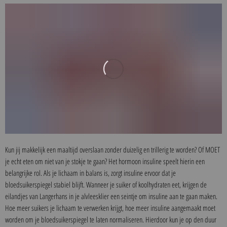
Kun jij makkelijk een maaltijd overslaan zonder duizelig en trillerig te worden? Of MOET
je echt eten om niet van je stokje te gaan? Het hormoon insuline speelt hierin een
belangrijke rol. Als je lichaam in balans is, zorgt insuline ervoor dat je
bloedsuikerspiegel stabiel blijft. Wanneer je suiker of koolhydraten eet, krijgen de
eilandjes van Langerhans in je alvleesklier een seintje om insuline aan te gaan maken.
Hoe meer suikers je lichaam te verwerken krijgt, hoe meer insuline aangemaakt moet
worden om je bloedsuikerspiegel te laten normaliseren. Hierdoor kun je op den duur