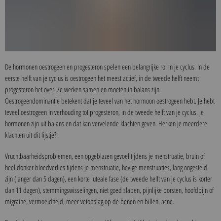
De hormonen oestrogeen en progesteron spelen een belangrijke rol in je cyclus. In de
eerste helft van je cyclus is oestrogeen het meest actief, in de tweede helft neemt
progesteron het over. Ze werken samen en moeten in balans zijn.
Oestrogeendominantie betekent dat je teveel van het hormoon oestrogeen hebt. Je hebt
teveel oestrogeen in verhouding tot progesteron, in de tweede helft van je cyclus. Je
hormonen zijn uit balans en dat kan vervelende klachten geven. Herken je meerdere
klachten uit dit lijstje?:
Vruchtbaarheidsproblemen, een opgeblazen gevoel tijdens je menstruatie, bruin of
heel donker bloedverlies tijdens je menstruatie, hevige menstruaties, lang ongesteld
zijn (langer dan 5 dagen), een korte luteale fase (de tweede helft van je cyclus is korter
dan 11 dagen), stemmingswisselingen, niet goed slapen, pijnlijke borsten, hoofdpijn of
migraine, vermoeidheid, meer vetopslag op de benen en billen, acne.