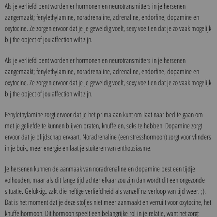
Als je verliefd bent worden er hormonen en neurotransmitters in je hersenen
aangemaakt; fenylethylamine, noradrenaline, adrenaline, endorfine, dopamine en
oxytocine. Ze zorgen ervoor dat je je geweldig voelt, sexy voelt en dat je zo vaak mogelijk
bij the object of jou affection wilt zijn.
Als je verliefd bent worden er hormonen en neurotransmitters in je hersenen
aangemaakt; fenylethylamine, noradrenaline, adrenaline, endorfine, dopamine en
oxytocine. Ze zorgen ervoor dat je je geweldig voelt, sexy voelt en dat je zo vaak mogelijk
bij the object of jou affection wilt zijn.
Fenylethylamine zorgt ervoor dat je het prima aan kunt om laat naar bed te gaan om
met je geliefde te kunnen blijven praten, knuffelen, seks te hebben. Dopamine zorgt
ervoor dat je blijdschap ervaart. Noradrenaline (een stresshormoon) zorgt voor vlinders
in je buik, meer energie en laat je stuiteren van enthousiasme.
Je hersenen kunnen de aanmaak van noradrenaline en dopamine best een tijdje
volhouden, maar als dit lange tijd achter elkaar zou zijn dan wordt dit een ongezonde
situatie. Gelukkig.. zakt die heftige verliefdheid als vanzelf na verloop van tijd weer. ;).
Dat is het moment dat je deze stofjes niet meer aanmaakt en verruilt voor oxytocine, het
knuffelhormoon. Dit hormoon speelt een belangrijke rol in je relatie, want het zorgt