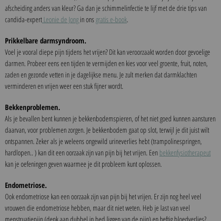
afscheiding anders van kleur? Ga dan je schimmelinfectie te lijf met de drie tips van
candida-expert
Leonie de Jong
in ons
gratis e-book
.
Prikkelbare darmsyndroom.
Voel je vooral diepe pijn tijdens het vrijen? Dit kan veroorzaakt worden door gevoelige
darmen. Probeer eens een tijden te vermijden en kies voor veel groente, fruit, noten,
zaden en gezonde vetten in je dagelijkse menu. Je zult merken dat darmklachten
verminderen en vrijen weer een stuk fijner wordt.
Bekkenproblemen.
Als je bevallen bent kunnen je bekkenbodemspieren, of het niet goed kunnen aansturen
daarvan, voor problemen zorgen. Je bekkenbodem gaat op slot, terwijl je dit juist wilt
ontspannen. Zeker als je weleens ongewild urineverlies hebt (trampolinespringen,
hardlopen.. ) kan dit een oorzaak zijn van pijn bij het vrijen. Een
bekkenfysiotherapeut
kan je oefeningen geven waarmee je dit probleem kunt oplossen.
Endometriose.
Ook endometriose kan een oorzaak zijn van pijn bij het vrijen. Er zijn nog heel veel
vrouwen die endometriose hebben, maar dit niet weten. Heb je last van veel
menstruatiepijn (denk aan dubbel in bed liggen van de pijn) en heftig bloedverlies?