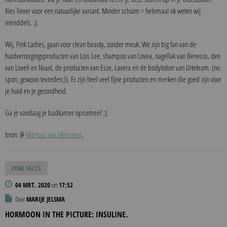
Kies liever voor een natuurlijke variant. Minder schuim = helemaal ok weten wij
inmiddels. ;).
Wij, Pink Ladies, gaan voor clean beauty, zonder meuk. We zijn big fan van de
huidverzorgingsproducten van Lois Lee, shampoo van Lovea, nagellak van Benecos, deo
van Loveli en Nuud, de producten van Esse, Lavera en de bodylotion van Urtekram. (no
spon, gewoon tevreden;)). Er zijn heel veel fijne producten en merken die goed zijn voor
je huid en je gezondheid.
Ga je vandaag je badkamer opruimen? ;).
bron: @
Marlous van Meeuwen
.
PINK FACTS
04 MRT. 2020
om
17:52
Door
MARIJE JELSMA
HORMOON IN THE PICTURE: INSULINE.