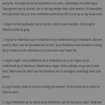
van lymfe. Het helpt ook bij het voorkomen van cystes, ontstekingen en verklevingen.
Supergezond voor je borsten, die er ook nog steviger door zullen worden. En bovendien,
het zorgt ervoor dat je je meer verbonden voelt met je lijf en je je op en top vrouw voelt.
1. Begin met het vasthouden van je borsten, zodat ze warm worden. Dit brengt de
bloedcirculatie op gang.
2. Leg dan je linkerhand op je rechterborst en je rechterhand op je linkerborst. Masseer
vanaf je oksel, over de bovenkant van je borst, via je borstbeen naar beneden en breng
dat je handen via de onderkant van je borst weer naar boven toe.
3. Leg de vingers van je linkerhand op je rechterborst en je de vingers van je
rechterhand op je linkerborst. Maak met je vingers kleine cirkeltjes en ga over je hele
borst. Werk vanaf de oksel naar het borstbeen toe en vervolgens onderlangs weer naar
boven.
4. Leg je handen onder je borsten en buig iets voorover. Til je borsten op en wiebel ze
heen en weer.
5. Leg je linkerhand op de zijkant van je linkerborst, aan de kant van je oksel. Strijk over