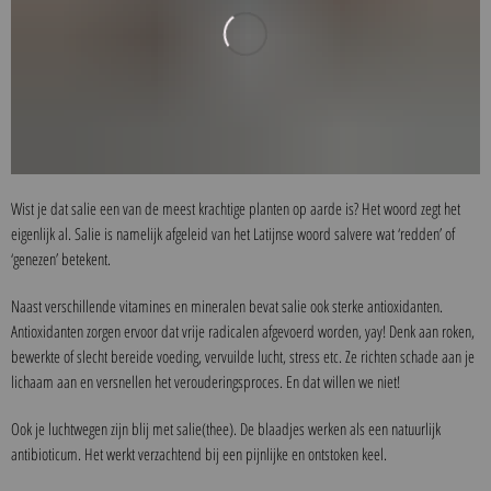
Wist je dat salie een van de meest krachtige planten op aarde is? Het woord zegt het
eigenlijk al. Salie is namelijk afgeleid van het Latijnse woord salvere wat ‘redden’ of
‘genezen’ betekent.
Naast verschillende vitamines en mineralen bevat salie ook sterke antioxidanten.
Antioxidanten zorgen ervoor dat vrije radicalen afgevoerd worden, yay! Denk aan roken,
bewerkte of slecht bereide voeding, vervuilde lucht, stress etc. Ze richten schade aan je
lichaam aan en versnellen het verouderingsproces. En dat willen we niet!
Ook je luchtwegen zijn blij met salie(thee). De blaadjes werken als een natuurlijk
antibioticum. Het werkt verzachtend bij een pijnlijke en ontstoken keel.