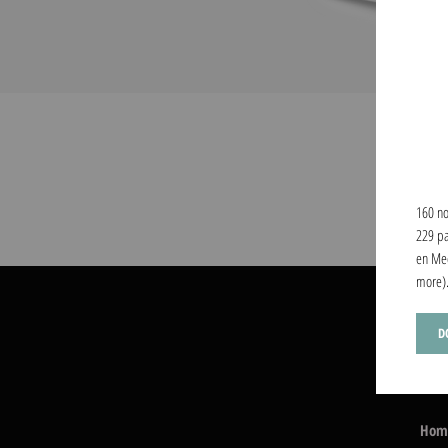
160 no
229 pa
en Med
more)
D
Hom