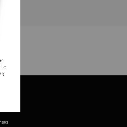
len.
 Hoes
many
ntact