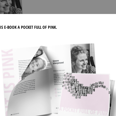
DOWNLOAD ONS 
IS E-BOOK A POCKET FULL OF PINK.
Wat kun je doen om m
ongesteld bent, hoe h
wat doe je als je ee
verminder je stress?
We vroegen meer dan 
resultaat is een comp
tips om de mooiste, g
button hieronder om 
DOWNLOAD PDF 