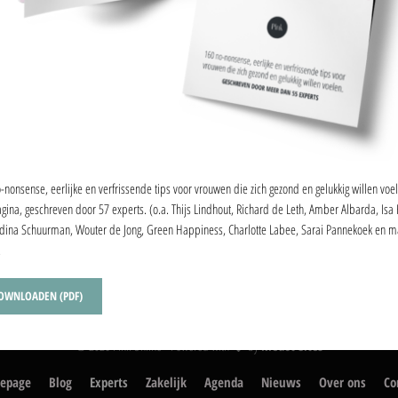
DEEL DEZE PAGINA
-nonsense, eerlijke en verfrissende tips voor vrouwen die zich gezond en gelukkig willen voe
gina, geschreven door 57 experts. (o.a. Thijs Lindhout, Richard de Leth, Amber Albarda, Isa
ina Schuurman, Wouter de Jong, Green Happiness, Charlotte Labee, Sarai Pannekoek en 
.
OWNLOADEN (PDF)
© 2026 Pink Online - Powered with
by
Medot Sites
epage
Blog
Experts
Zakelijk
Agenda
Nieuws
Over ons
Co