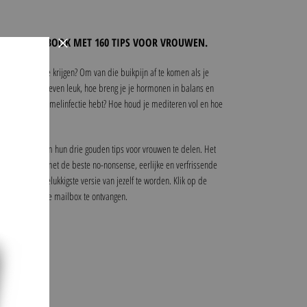
×
GRATIS E-BOOK MET 160 TIPS VOOR VROUWEN.
eer energie te krijgen? Om van die buikpijn af te komen als je
oud je je seksleven leuk, hoe breng je je hormonen in balans en
n vaginale schimmelinfectie hebt? Hoe houd je mediteren vol en hoe
55 experts om hun drie gouden tips voor vrouwen te delen. Het
leet overzicht met de beste no-nonsense, eerlijke en verfrissende
ezondste en gelukkigste versie van jezelf te worden. Klik op de
het e-book in je mailbox te ontvangen.
(GRATIS)