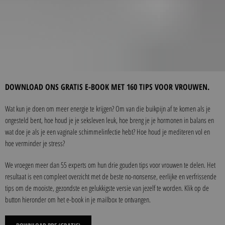
DOWNLOAD ONS GRATIS E-BOOK MET 160 TIPS VOOR VROUWEN.
Wat kun je doen om meer energie te krijgen? Om van die buikpijn af te komen als je
ongesteld bent, hoe houd je je seksleven leuk, hoe breng je je hormonen in balans en
wat doe je als je een vaginale schimmelinfectie hebt? Hoe houd je mediteren vol en
hoe verminder je stress?
We vroegen meer dan 55 experts om hun drie gouden tips voor vrouwen te delen. Het
resultaat is een compleet overzicht met de beste no-nonsense, eerlijke en verfrissende
tips om de mooiste, gezondste en gelukkigste versie van jezelf te worden. Klik op de
button hieronder om het e-book in je mailbox te ontvangen.