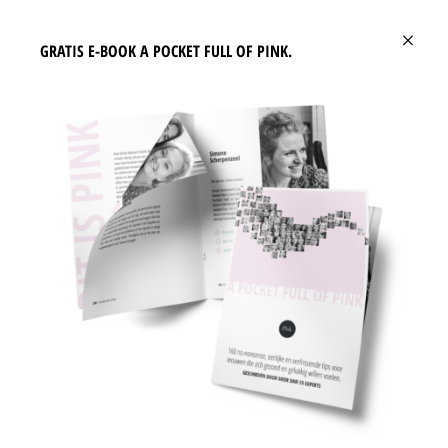
charmant en wees blij dat je ze hebt :-) Maar als deze grotere lijnen
×
dieper liggen kunnen ze duiden op een probleem met de alvleesklier.
GRATIS E-BOOK A POCKET FULL OF PINK.
11.
Rimpeltjes op je bovenlip worden door veel vrouwen als heel
vervelend ervaren. Vaak hebben rokers hier meer last van omdat ze
hun lippen vaker tuiten. Nog een extra reden om te stoppen met roken
dus!
12.
De groeven in je lippen of een veranderende lipkleur zeggen ook veel
over je gezondheid. Als je lipkleur niet veel verschilt van je huidskleur
kan het gewoon liggen aan 'weinig beweging' maar kan het ook wijzen
op een vorm van bloedarmoede. Donkere lippen of blauwachtige
plekken duiden op problemen met de dikke darm.
13.