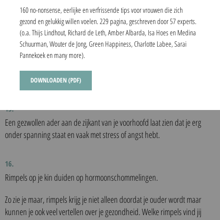
160 no-nonsense, eerlijke en verfrissende tips voor vrouwen die zich
Als je geen overgewicht hebt, maar je hebt wel een onderkin, dan kan
gezond en gelukkig willen voelen. 229 pagina, geschreven door 57 experts.
dat mogelijk veroorzaakt worden door een slecht werkende schildklier.
(o.a. Thijs Lindhout, Richard de Leth, Amber Albarda, Isa Hoes en Medina
Schuurman, Wouter de Jong, Green Happiness, Charlotte Labee, Sarai
14.
Pannekoek en many more).
Een verkleurde ring rond de iris is een teken dat je cholesterol
verhoogd is.
DOWNLOADEN (PDF)
15.
Een gezwollen ader aan de zijkant van je voorhoofd laat zien dat je erg
onder spanning staat en vaak met stress of angst hebt.
16.
Rimpels op je kin duiden op hormoonschommelingen.
Zo zie je maar, rimpels krijg je niet alleen doordat je ouder wordt maar
kunnen je ook veel vertellen over je gezondheid. Welke rimpels vind jij