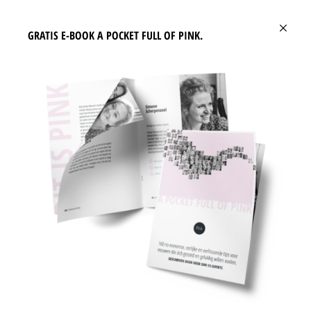
draaien je bijnieren overuren en maakt jouw lichaam steeds teveel
×
cortisol aan. Met vervelende gevolgen.
GRATIS E-BOOK A POCKET FULL OF PINK.
VIJF NADELEN VAN CORTISOL.
Cortisol heeft een negatieve werking op belangrijke processen in ons
lichaam. Ons lichaam is zo ingesteld dat het altijd op zoek is naar
balans. Als er sprake is van langdurige stress dan zetten we ons
lichaam in de overlevingsstand. We zijn zo geprogrammeerd dat het
‘verwerken’ van stresssituaties altijd voorrang krijgt boven alle andere
processen. Het enige dat je lichaam wil is er namelijk voor zorgen dat je
veilig bent. Het doet dat door de stressmechanismen vechten,
vluchten of bevriezen in te zetten. Dit zijn de vijf bekende nadelen van
cortisol:
Een gestrest leven en afvallen gaan niet samen. Tenzij je door
stress geen hap door je keel kunt krijgen ;).
Je schildklier kan vertragen. Je stofwisseling gaat een tandje