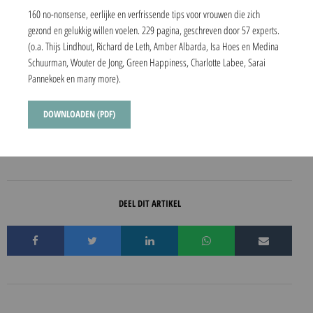
160 no-nonsense, eerlijke en verfrissende tips voor vrouwen die zich
AMH? FSH? De 40 al voorbij? Maak je daar geen zorgen over. Age is just
gezond en gelukkig willen voelen. 229 pagina, geschreven door 57 experts.
a number :).
(o.a. Thijs Lindhout, Richard de Leth, Amber Albarda, Isa Hoes en Medina
Schuurman, Wouter de Jong, Green Happiness, Charlotte Labee, Sarai
Dit artikel is geschreven door
Marije Jelsma
.
Pannekoek en many more).
Ook als je ouder dan 40 jaar bent zijn er nog
DOWNLOADEN (PDF)
steeds 100en of 1000en eicellen over.
DEEL DIT ARTIKEL