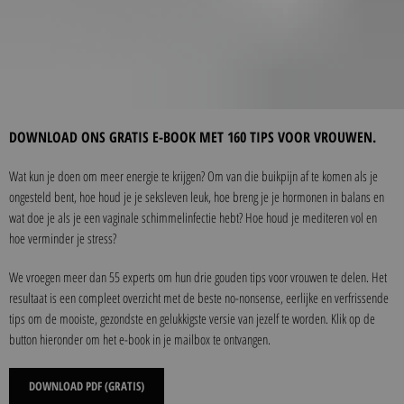
DOWNLOAD ONS GRATIS E-BOOK MET 160 TIPS VOOR VROUWEN.
Wat kun je doen om meer energie te krijgen? Om van die buikpijn af te komen als je
ongesteld bent, hoe houd je je seksleven leuk, hoe breng je je hormonen in balans en
wat doe je als je een vaginale schimmelinfectie hebt? Hoe houd je mediteren vol en
hoe verminder je stress?
We vroegen meer dan 55 experts om hun drie gouden tips voor vrouwen te delen. Het
resultaat is een compleet overzicht met de beste no-nonsense, eerlijke en verfrissende
tips om de mooiste, gezondste en gelukkigste versie van jezelf te worden. Klik op de
button hieronder om het e-book in je mailbox te ontvangen.
DOWNLOAD PDF (GRATIS)