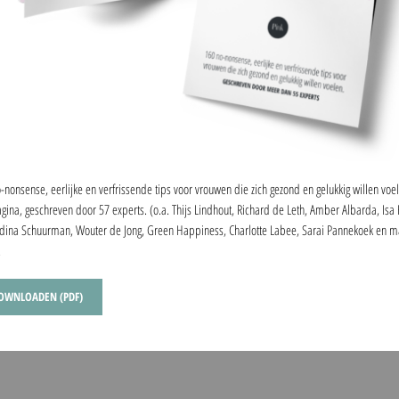
-nonsense, eerlijke en verfrissende tips voor vrouwen die zich gezond en gelukkig willen voe
gina, geschreven door 57 experts. (o.a. Thijs Lindhout, Richard de Leth, Amber Albarda, Isa
ina Schuurman, Wouter de Jong, Green Happiness, Charlotte Labee, Sarai Pannekoek en 
.
OWNLOADEN (PDF)