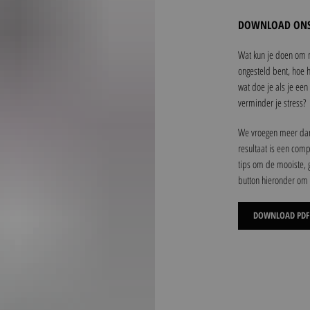
DOWNLOAD ONS 
Wat kun je doen om m
ongesteld bent, hoe h
wat doe je als je ee
verminder je stress?
We vroegen meer dan 
resultaat is een comp
tips om de mooiste, g
button hieronder om 
DOWNLOAD PDF 