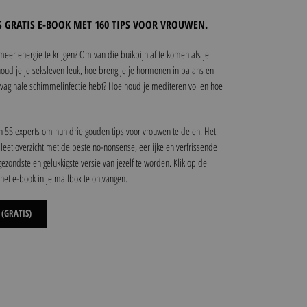
GRATIS E-BOOK MET 160 TIPS VOOR VROUWEN.
eer energie te krijgen? Om van die buikpijn af te komen als je
oud je je seksleven leuk, hoe breng je je hormonen in balans en
n vaginale schimmelinfectie hebt? Hoe houd je mediteren vol en hoe
55 experts om hun drie gouden tips voor vrouwen te delen. Het
leet overzicht met de beste no-nonsense, eerlijke en verfrissende
ezondste en gelukkigste versie van jezelf te worden. Klik op de
het e-book in je mailbox te ontvangen.
(GRATIS)