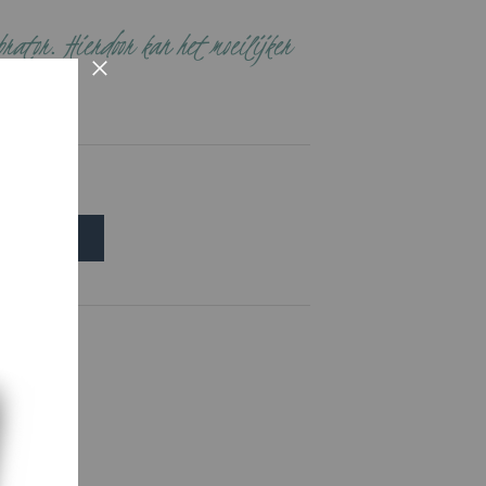
rator. Hierdoor kan het moeilijker
×