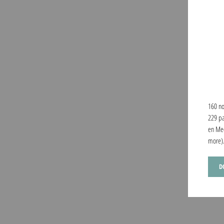
160 no
229 pa
en Med
more)
D