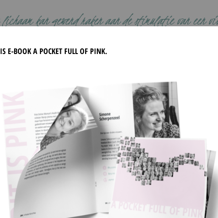
e lichaam kan gewend raken aan de stimulatie van een vib
orden om nog te kunnen klaarkomen zonder vibrator.
IS E-BOOK A POCKET FULL OF PINK.
DEEL DIT ARTIKEL