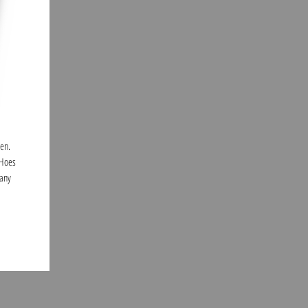
len.
 Hoes
many